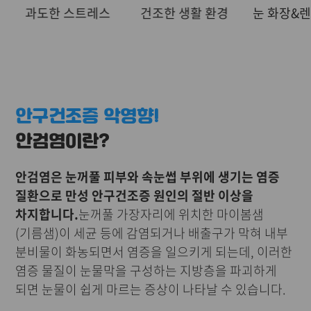
과도한 스트레스
건조한 생활 환경
눈 화장&렌
안구건조증 악영향!
안검염이란?
안검염은 눈꺼풀 피부와 속눈썹 부위에 생기는 염증
질환으로 만성 안구건조증 원인의 절반 이상을
차지합니다.
눈꺼풀 가장자리에 위치한 마이봄샘
(기름샘)이 세균 등에 감염되거나 배출구가 막혀 내부
분비물이 화농되면서 염증을 일으키게 되는데, 이러한
염증 물질이 눈물막을 구성하는 지방층을 파괴하게
되면 눈물이 쉽게 마르는 증상이 나타날 수 있습니다.