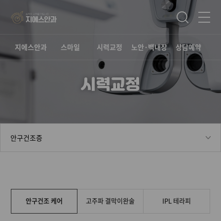
지에스안과
스마일
시력교정
노안·백내장
상담예약
시력교정
안구건조 케어
고주파 결막이완술
IPL 테라피