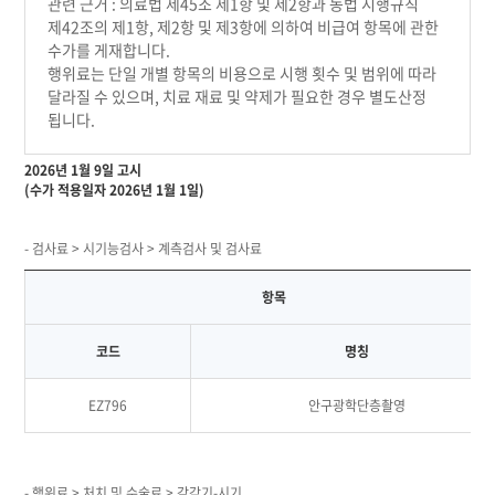
관련 근거 : 의료법 제45조 제1항 및 제2항과 동법 시행규칙
제42조의 제1항, 제2항 및 제3항에 의하여 비급여 항목에 관한
수가를 게재합니다.
행위료는 단일 개별 항목의 비용으로 시행 횟수 및 범위에 따라
달라질 수 있으며, 치료 재료 및 약제가 필요한 경우 별도산정
됩니다.
2026년 1월 9일 고시
(수가 적용일자 2026년 1월 1일)
- 검사료 > 시기능검사 > 계측검사 및 검사료
항목
코드
명칭
EZ796
안구광학단층촬영
- 행위료 > 처치 및 수술료 > 감각기-시기