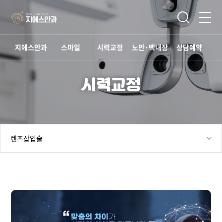
지에스안과
스마일
시력교정
노안·백내장
상담예약
시력교정