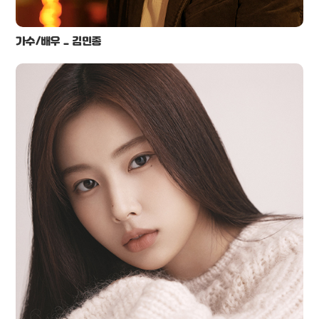
가수/배우 _ 김민종