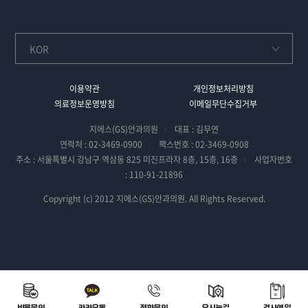
이용약관
개인정보처리방침
의료정보운영방침
이메일무단수집거부
지에스(GS)안과의원
대표 : 김무연
연락처 : 02-3469-0900
팩스번호 : 02-3469-0908
주소 : 서울특별시 강남구 역삼동 825 미진프라자 8층, 15층, 16층
사업자번호
: 110-91-21896
Copyright (c) 2012 지에스(GS)안과의원. All Rights Reserved.
비용문의
카카오톡
전화문의
오시는길
검사예약