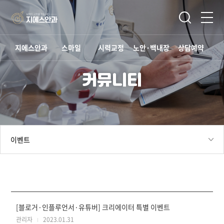
지에스안과
스마일
시력교정
노안·백내장
상담예약
커뮤니티
[블로거·인플루언서·유튜버] 크리에이터 특별 이벤트
관리자
2023.01.31