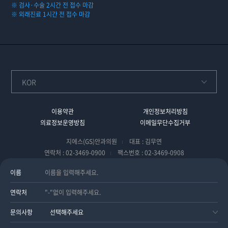
※ 검사·수술 2시간 전 접수 마감
※ 외래진료 1시간 전 접수 마감
이용약관
개인정보처리방침
의료정보운영방침
이메일무단수집거부
지에스(GS)안과의원
대표 : 김무연
연락처 : 02-3469-0900
팩스번호 : 02-3469-0908
주소 : 서울특별시 강남구 역삼동 825 미진프라자 8층, 15층, 16층
사업자번호
이름
: 110-91-21896
연락처
Copyright (c) 2012 지에스(GS)안과의원. All Rights Reserved.
문의사항