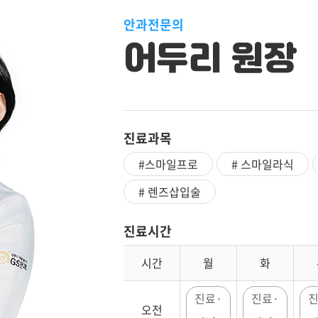
안과전문의
어두리 원장
진료과목
#스마일프로
# 스마일라식
# 렌즈삽입술
진료시간
시간
월
화
진료·
진료·
진
오전