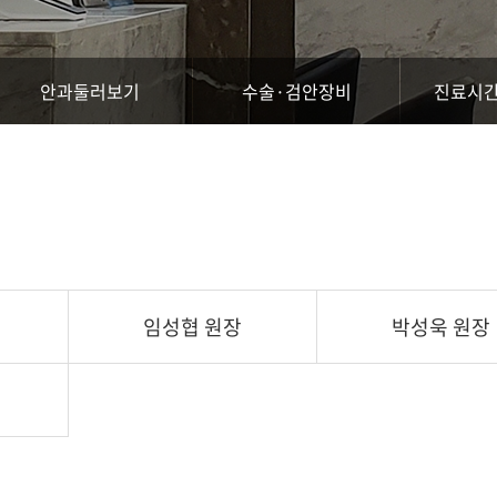
안과둘러보기
수술·검안장비
진료시간
임성협 원장
박성욱 원장