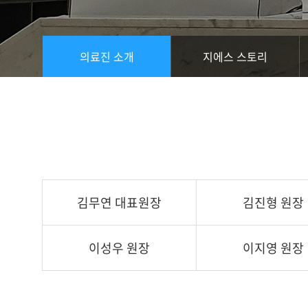
의료진 소개
지에스 스토리
김무연 대표원장
김진형 원장
이성우 원장
이지영 원장