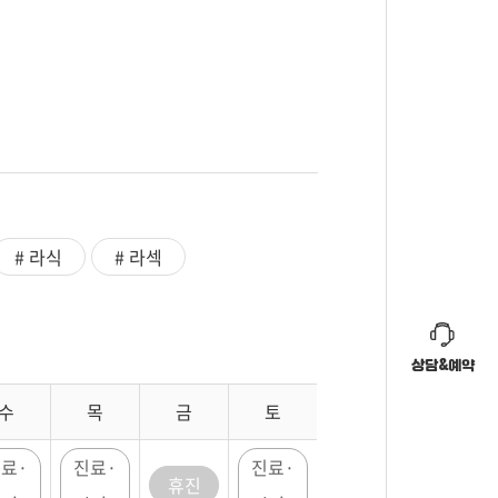
# 라식
# 라섹
상담&예약
수
목
금
토
료·
진료·
진료·
휴진